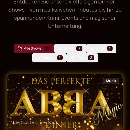
Entdecken Sie unsere vielfältigen Dinner-
Shows – von musikalischen Tributes bis hin zu
spannenden Krimi-Events und magischer
Unterhaltung.
Alle Shows
11
Musik
7
Krimi
1
Zauber
1
Party
2
Musik
The tribute Dinner Show