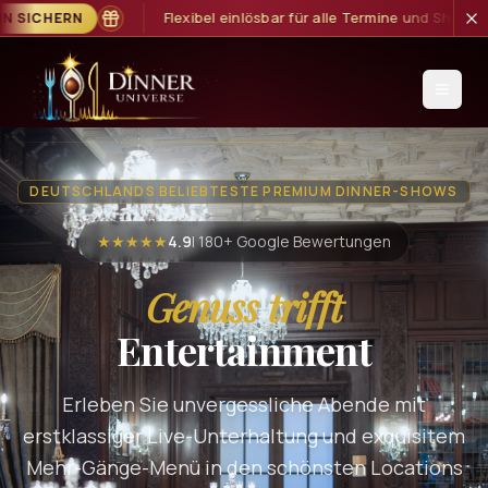
ar für alle Termine und Show-Formate
GUTSCHEIN SICHERN
DEUTSCHLANDS BELIEBTESTE PREMIUM DINNER-SHOWS
★★★★★
4.9
| 180+ Google Bewertungen
Genuss trifft
Entertainment
Erleben Sie unvergessliche Abende mit
erstklassiger Live-Unterhaltung und exquisitem
Mehr-Gänge-Menü in den schönsten Locations