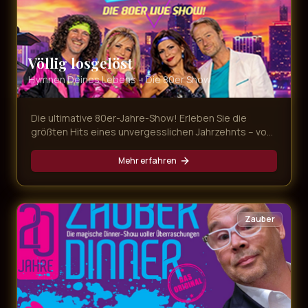
Völlig losgelöst
Hymnen Deines Lebens – Die 80er Show
Die ultimative 80er-Jahre-Show! Erleben Sie die
größten Hits eines unvergesslichen Jahrzehnts – von
Nena bis Falco, von Tina Turner bis Queen. Eine
Zeitreise in die Ära der Neonfarben und legendären
Mehr erfahren
Popsongs.
Zauber