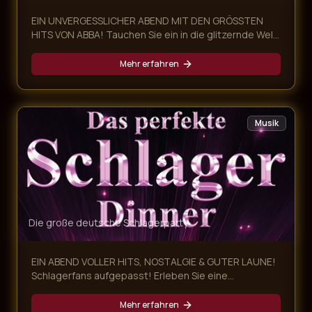
EIN UNVERGESSLICHER ABEND MIT DEN GRÖSSTEN
HITS VON ABBA! Tauchen Sie ein in die glitzernde Welt
von ABBA und erleben Sie eine mitreißende Dinner-
Show voller Nostalgie, Glamour und unvergesslicher
Mehr erfahren
Musik! Unsere ABBA Dinner Show kombiniert ein
exklusives mehrgängiges Menü mit einer
atemberaubenden Live-Performance der größten
ABBA-Hits – ein Abend, der alle Sinne begeistert.
Musik
Die große deutsche Schlagerparty
EIN ABEND VOLLER HITS, NOSTALGIE & GUTER LAUNE!
Schlagerfans aufgepasst! Erleben Sie eine
mitreißende Schlager Dinner Show, die Sie auf eine
musikalische Zeitreise von den 60ern bis heute
Mehr erfahren