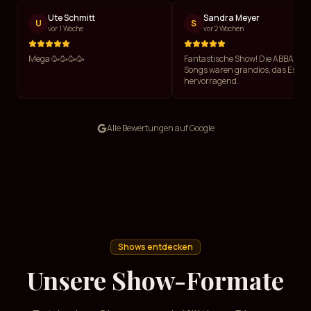
Ute Schmitt
Sandra Meyer
U
S
vor 1 Woche
vor 2 Wochen
Mega 🥳🥳🥳🥳
Fantastische Show! Die ABBA-
Songs waren grandios, das Essen
hervorragend.
Alle Bewertungen auf Google
Shows entdecken
Unsere Show-Formate