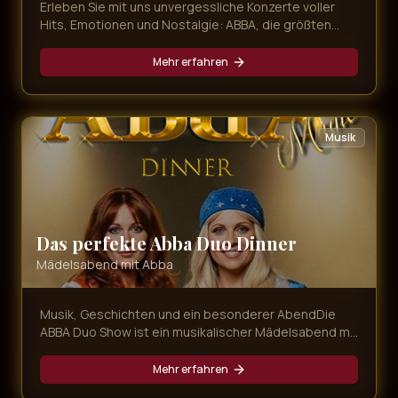
Erleben Sie mit uns unvergessliche Konzerte voller
Hits, Emotionen und Nostalgie: ABBA, die größten
80er-Hymnen und mitreißender Schlager – live,
energiegeladen und immer nah am Publikum.
Mehr erfahren
Musik
Das perfekte Abba Duo Dinner
Mädelsabend mit Abba
Musik, Geschichten und ein besonderer AbendDie
ABBA Duo Show ist ein musikalischer Mädelsabend mit
Agnetha und Anni-Frid, bei dem bekannte ABBA-
Songs, persönliche Geschichten und gemeinsame
Mehr erfahren
Momente aufeinandertreffen. Magic Concerts