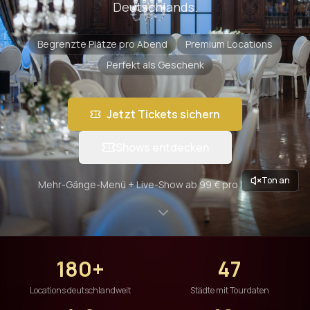
Deutschlands.
Begrenzte Plätze pro Abend
Premium Locations
Perfekt als Geschenk
Jetzt Tickets sichern
Shows entdecken
Ton an
Mehr-Gänge-Menü + Live-Show ab 99 € pro Person
180+
47
Locations deutschlandweit
Städte mit Tourdaten