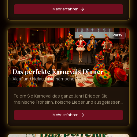
die schönsten Songs der Musical-Geschichte,
dargeboten von erstklassigen Künstlern.
Mehr erfahren
Party
Das perfekte Karnevals Dinner
Alaaf und Helau – Die närrische Party
Feiern Sie Karneval das ganze Jahr! Erleben Sie
rheinische Frohsinn, kölsche Lieder und ausgelassene
Stimmung bei unserer bunten Karnevals-Dinner-Show
mit leckerem Menü.
Mehr erfahren