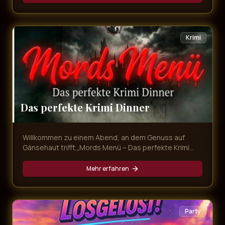
mitnimmt. Freuen Sie sich auf unvergessliche
Evergreens, emotionale Balladen und Partykracher
von den größten Schlagerstars – live präsentiert in
exklusivem Ambiente und begleitet von einem
Krimi
köstlichen Dinner!
Das perfekte Krimi Dinner
Willkommen zu einem Abend, an dem Genuss auf
Gänsehaut trifft.„Mords Menü – Das perfekte Krimi
Dinner“ ist mehr als nur ein Dinner – es ist ein
interaktives Erlebnis voller Intrigen, Geheimnisse und
Mehr erfahren
überraschender Wendungen. Während Sie ein
exquisites Mehr-Gänge-Menü genießen, entfaltet
sich direkt vor Ihren Augen ein packender Kriminalfall.
Party