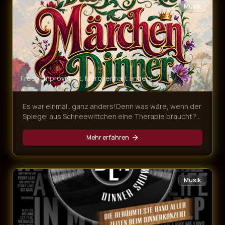
Musik
Frech. Improvisiert. Märchenhaft anders
Es war einmal…ganz anders!Denn was wäre, wenn der
Spiegel aus Schneewittchen eine Therapie braucht?
In unserem frechen Märchen Dinner für Erwachsene
geraten drei berühmte Grimms-Geschichten gewaltig
Mehr erfahren
ins Wanken. Dr. Rumpelstilzchen behandelt
sprechende Spiegel, das „tapfere“ Schneiderlein ist
ein Hasenfuß und die Gäste schlüpfen in zahllose,
märchenhafte Rollen. Das Ensemble sorgt mit Witz,
Musik
Improvisation und Mitmach-Charme für ein Erdbeben
des Zwerchfells – und ein Erlebnis jenseits von „es
war einmal…“!