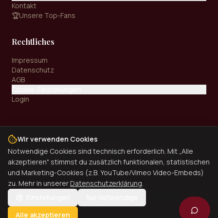
Kontakt
🏆
Unsere Top-Fans
Rechtliches
Impressum
Datenschutz
AGB
Cookie-Einstellungen
Login
Wir verwenden Cookies
Zahlungsarten:
Notwendige Cookies sind technisch erforderlich. Mit „Alle
Kreditkarte
PayPal
SEPA
Überweisung
akzeptieren" stimmst du zusätzlich funktionalen, statistischen
und Marketing-Cookies (z.B. YouTube/Vimeo Video-Embeds)
zu. Mehr in unserer
Datenschutzerklärung
.
©
2026
Dinner Universe. Alle Rechte vorbehalten.
Einstellungen
Nur notwendige
Alle akzeptieren