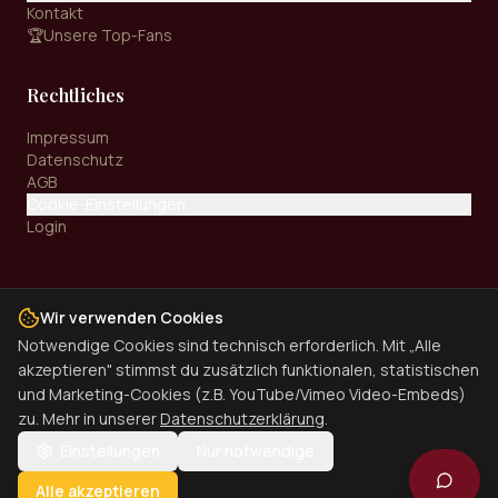
Kontakt
🏆
Unsere Top-Fans
Rechtliches
Impressum
Datenschutz
AGB
Cookie-Einstellungen
Login
Wir verwenden Cookies
Zahlungsarten:
Notwendige Cookies sind technisch erforderlich. Mit „Alle
Kreditkarte
PayPal
SEPA
Überweisung
akzeptieren" stimmst du zusätzlich funktionalen, statistischen
und Marketing-Cookies (z.B. YouTube/Vimeo Video-Embeds)
zu. Mehr in unserer
Datenschutzerklärung
.
©
2026
Dinner Universe. Alle Rechte vorbehalten.
Einstellungen
Nur notwendige
Alle akzeptieren