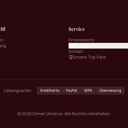
iff
Service
en
Firmenevents
ung
Über uns
Kontakt
🏆
Unsere Top-Fans
Zahlungsarten:
Kreditkarte
PayPal
SEPA
Überweisung
©
2026
Dinner Universe. Alle Rechte vorbehalten.