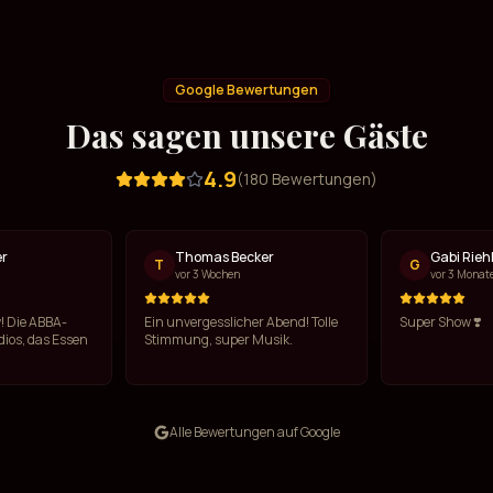
Google Bewertungen
Das sagen unsere Gäste
4.9
(
180
Bewertungen)
er
Thomas Becker
Gabi Rieh
T
G
vor 3 Wochen
vor 3 Monat
! Die ABBA-
Ein unvergesslicher Abend! Tolle
Super Show ❣️
ios, das Essen
Stimmung, super Musik.
Alle Bewertungen auf Google