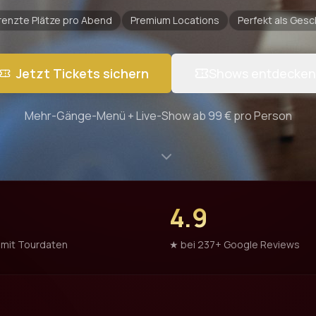
enzte Plätze pro Abend
Premium Locations
Perfekt als Ges
Jetzt Tickets sichern
Shows entdecken
Mehr-Gänge-Menü + Live-Show ab 99 € pro Person
4.9
 mit Tourdaten
★ bei 237+ Google Reviews