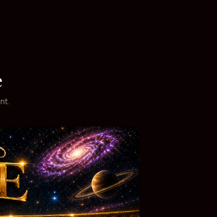
e
nt.