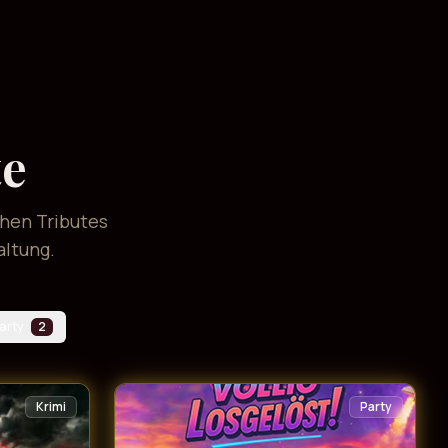
te
chen Tributes
altung.
arty
2
Krimi
Party