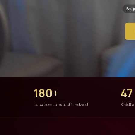
Begr
180+
47
Locations deutschlandweit
Städte