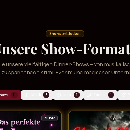
Shows entdecken
nsere Show-Forma
e unsere vielfältigen Dinner-Shows – von musikalis
n zu spannenden Krimi-Events und magischer Unterh
Shows
11
Musik
7
Krimi
1
Zauber
1
P
Musik