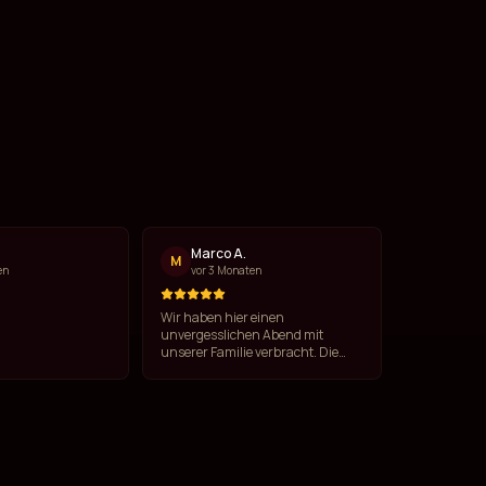
l
Marco A.
M
en
vor 3 Monaten
Wir haben hier einen
unvergesslichen Abend mit
unserer Familie verbracht. Die
Band ist exzellent, der Gesang auf
höchstem Niveau. Das Essen war
köstlich und der Service
aufmerksam. Absolut
empfehlenswert!