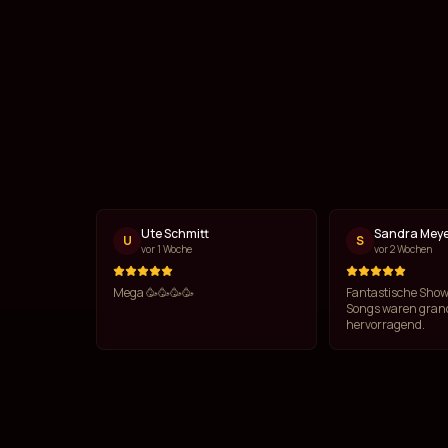
Ute Schmitt
Sandra Mey
U
S
vor 1 Woche
vor 2 Wochen
Mega 🥳🥳🥳🥳
Fantastische Show
Songs waren grand
hervorragend.