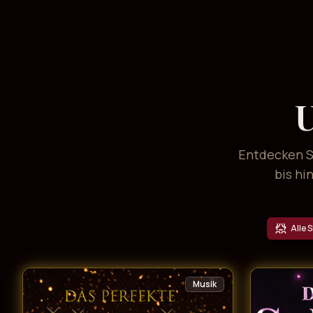
U
Entdecken Si
bis hi
Alle 
Musik