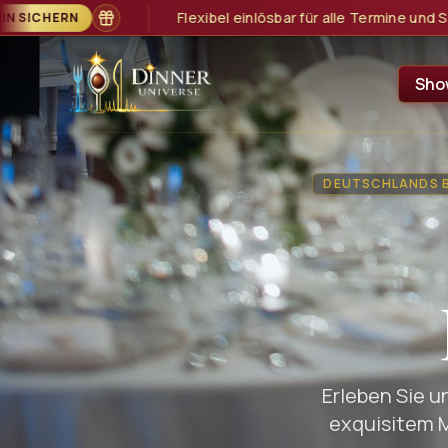
bar für alle Termine und Show-Formate
GUTSCHEIN SICHERN
Sho
DEUTSCHLANDS B
Erleben Sie u
exquisitem 