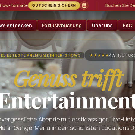
Buchen Sie Deutschlands beliebtestes Erlebnis-Gesch
ws entdecken
Exklusivbuchung
Über uns
FAQ
★★★★★
4.9
| 180+ G
ELIEBTESTE PREMIUM DINNER-SHOWS
Genuss trifft
Entertainmen
nvergessliche Abende mit erstklassiger Live-Un
Mehr-Gänge-Menü in den schönsten Locations D