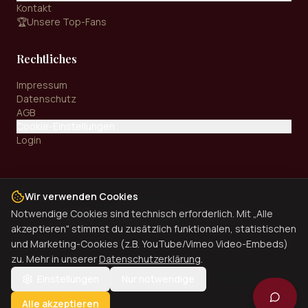
Kontakt
🏆
Unsere Top-Fans
Rechtliches
Impressum
Datenschutz
AGB
Cookie-Einstellungen
Login
Wir verwenden Cookies
Zahlungsarten:
Notwendige Cookies sind technisch erforderlich. Mit „Alle
Kreditkarte
PayPal
SEPA
Überweisung
akzeptieren" stimmst du zusätzlich funktionalen, statistischen
und Marketing-Cookies (z.B. YouTube/Vimeo Video-Embeds)
zu. Mehr in unserer
Datenschutzerklärung
.
©
2026
Dinner Universe. Alle Rechte vorbehalten.
Einstellungen
Nur notwendige
Alle akzeptieren