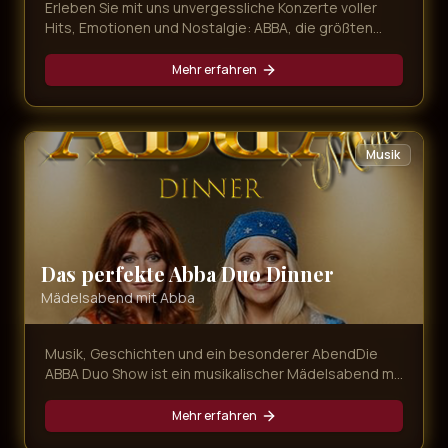
Erleben Sie mit uns unvergessliche Konzerte voller
Hits, Emotionen und Nostalgie: ABBA, die größten
80er-Hymnen und mitreißender Schlager – live,
energiegeladen und immer nah am Publikum.
Mehr erfahren
Musik
Das perfekte Abba Duo Dinner
Mädelsabend mit Abba
Musik, Geschichten und ein besonderer AbendDie
ABBA Duo Show ist ein musikalischer Mädelsabend mit
Agnetha und Anni-Frid, bei dem bekannte ABBA-
Songs, persönliche Geschichten und gemeinsame
Mehr erfahren
Momente aufeinandertreffen. Magic Concerts