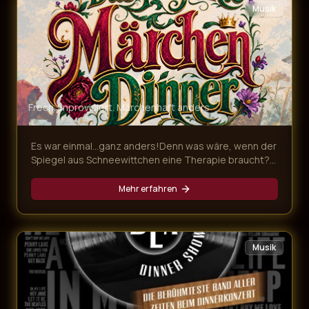
Musik
Frech. Improvisiert. Märchenhaft anders
Es war einmal…ganz anders!Denn was wäre, wenn der
Spiegel aus Schneewittchen eine Therapie braucht?
In unserem frechen Märchen Dinner für Erwachsene
geraten drei berühmte Grimms-Geschichten gewaltig
Mehr erfahren
ins Wanken. Dr. Rumpelstilzchen behandelt
sprechende Spiegel, das „tapfere“ Schneiderlein ist
ein Hasenfuß und die Gäste schlüpfen in zahllose,
märchenhafte Rollen. Das Ensemble sorgt mit Witz,
Musik
Improvisation und Mitmach-Charme für ein Erdbeben
des Zwerchfells – und ein Erlebnis jenseits von „es
war einmal…“!