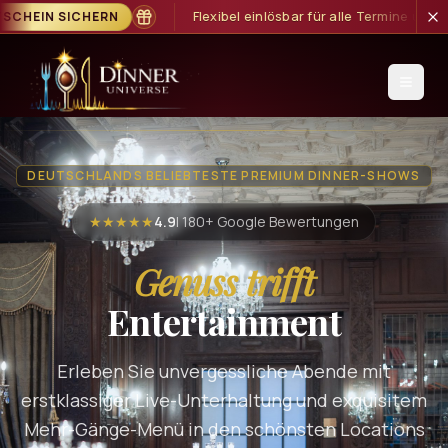
lösbar für alle Termine und Show-Formate
GUTSCHEIN SICHERN
DEUTSCHLANDS BELIEBTESTE PREMIUM DINNER-SHOWS
★★★★★
4.9
| 180+ Google Bewertungen
Genuss trifft
Entertainment
Erleben Sie unvergessliche Abende mit
erstklassiger Live-Unterhaltung und exquisitem
Mehr-Gänge-Menü in den schönsten Locations