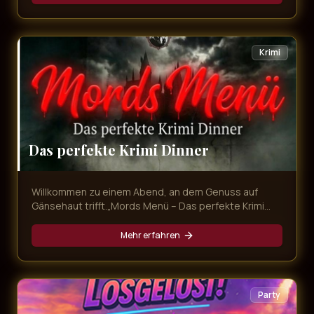
mitnimmt. Freuen Sie sich auf unvergessliche
Evergreens, emotionale Balladen und Partykracher
von den größten Schlagerstars – live präsentiert in
exklusivem Ambiente und begleitet von einem
Krimi
köstlichen Dinner!
Das perfekte Krimi Dinner
Willkommen zu einem Abend, an dem Genuss auf
Gänsehaut trifft.„Mords Menü – Das perfekte Krimi
Dinner“ ist mehr als nur ein Dinner – es ist ein
interaktives Erlebnis voller Intrigen, Geheimnisse und
Mehr erfahren
überraschender Wendungen. Während Sie ein
exquisites Mehr-Gänge-Menü genießen, entfaltet
sich direkt vor Ihren Augen ein packender Kriminalfall.
Party