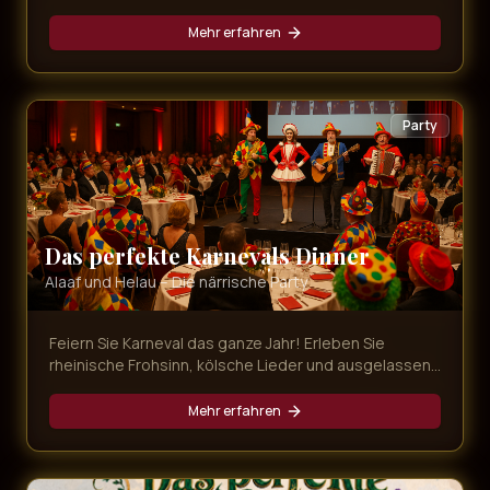
die schönsten Songs der Musical-Geschichte,
dargeboten von erstklassigen Künstlern.
Mehr erfahren
Party
Das perfekte Karnevals Dinner
Alaaf und Helau – Die närrische Party
Feiern Sie Karneval das ganze Jahr! Erleben Sie
rheinische Frohsinn, kölsche Lieder und ausgelassene
Stimmung bei unserer bunten Karnevals-Dinner-Show
mit leckerem Menü.
Mehr erfahren