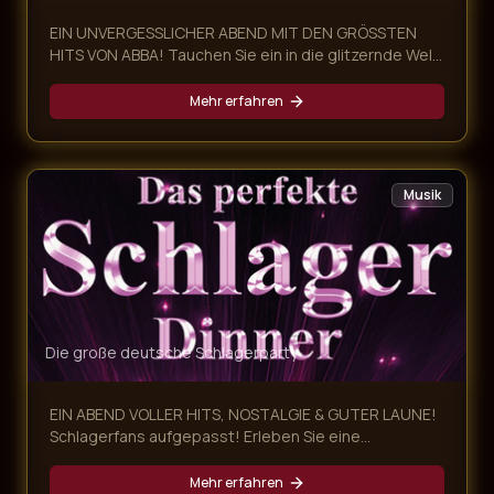
EIN UNVERGESSLICHER ABEND MIT DEN GRÖSSTEN
HITS VON ABBA! Tauchen Sie ein in die glitzernde Welt
von ABBA und erleben Sie eine mitreißende Dinner-
Show voller Nostalgie, Glamour und unvergesslicher
Mehr erfahren
Musik! Unsere ABBA Dinner Show kombiniert ein
exklusives mehrgängiges Menü mit einer
atemberaubenden Live-Performance der größten
ABBA-Hits – ein Abend, der alle Sinne begeistert.
Musik
Die große deutsche Schlagerparty
EIN ABEND VOLLER HITS, NOSTALGIE & GUTER LAUNE!
Schlagerfans aufgepasst! Erleben Sie eine
mitreißende Schlager Dinner Show, die Sie auf eine
musikalische Zeitreise von den 60ern bis heute
Mehr erfahren