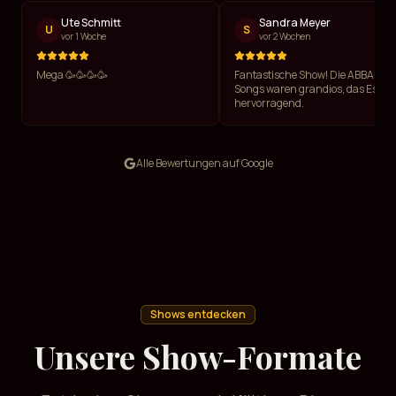
Ute Schmitt
Sandra Meyer
U
S
vor 1 Woche
vor 2 Wochen
Mega 🥳🥳🥳🥳
Fantastische Show! Die ABBA-
Songs waren grandios, das Essen
hervorragend.
Alle Bewertungen auf Google
Shows entdecken
Unsere Show-Formate