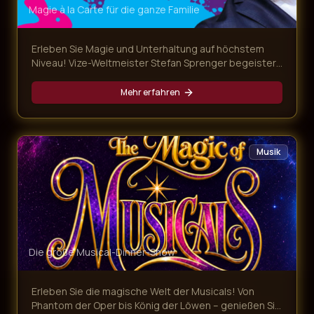
Magie à la Carte für die ganze Familie
Erleben Sie Magie und Unterhaltung auf höchstem
Niveau! Vize-Weltmeister Stefan Sprenger begeistert
mit verblüffenden Tricks, Gedankenlesen und
magischen Überraschungen – begleitet von einem
Mehr erfahren
köstlichen Mehr-Gänge-Menü.
Musik
Die große Musical-Dinner-Show
Erleben Sie die magische Welt der Musicals! Von
Phantom der Oper bis König der Löwen – genießen Sie