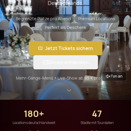
Deutschlands.
Begrenzte Plätze pro Abend
Premium Locations
Perfekt als Geschenk
Jetzt Tickets sichern
Shows entdecken
Ton an
Mehr-Gänge-Menü + Live-Show ab 99 € pro Person
180+
47
Locations deutschlandweit
Städte mit Tourdaten