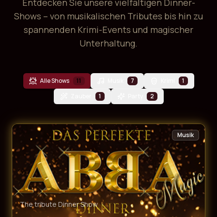
Entdecken Sie unsere vielfältigen Dinner-
Shows – von musikalischen Tributes bis hin zu
spannenden Krimi-Events und magischer
Unterhaltung.
Alle Shows
11
Musik
7
Krimi
1
Zauber
1
Party
2
Musik
The tribute Dinner Show