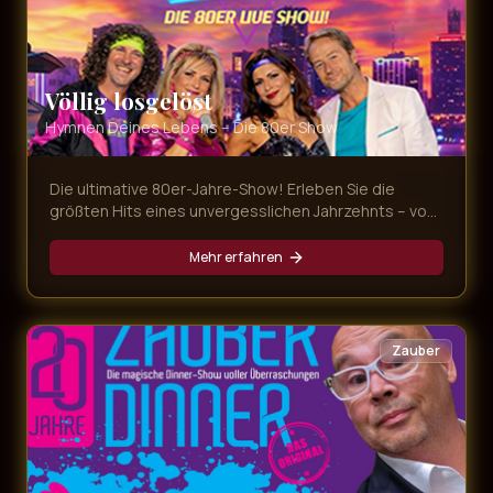
Völlig losgelöst
Hymnen Deines Lebens – Die 80er Show
Die ultimative 80er-Jahre-Show! Erleben Sie die
größten Hits eines unvergesslichen Jahrzehnts – von
Nena bis Falco, von Tina Turner bis Queen. Eine
Zeitreise in die Ära der Neonfarben und legendären
Mehr erfahren
Popsongs.
Zauber